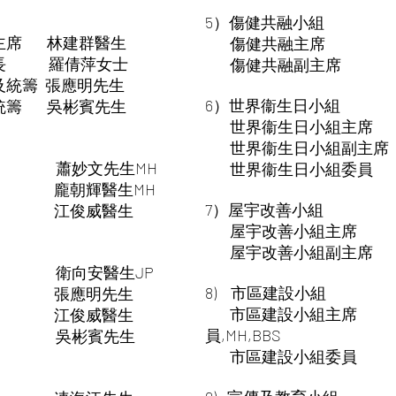
5）傷健共融
主席 林建群醫生
傷健共融主席
長 羅倩萍女士
傷健共融副主席
統籌 張應明先生
6）世界衞生日
統籌 吳彬賓先生
世界衞生日小組主
世界衞生日小組副
 蕭妙文先生MH
世界衞生日小組委
主席
龐朝輝醫生MH
7）屋宇改善小組
席 江俊威醫生
屋宇改善小組主
屋宇改善小組
衛向安醫生JP
8) 市區建設小組
 張應明先生
市區建設小組主
 江俊威醫生
員,MH,BBS
 吳彬賓先生
市區建設小