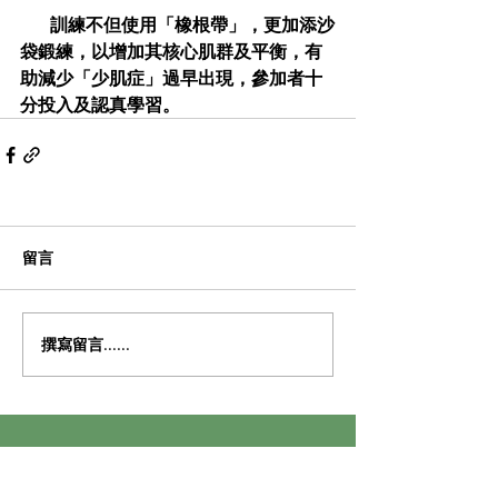
         訓練不但使用「橡根帶」，更加添沙
袋鍛練，以增加其核心肌群及平衡，有
助減少「少肌症」過早出現，參加者十
分投入及認真學習。
留言
撰寫留言......
​BHKCA
建設健康九龍城協會