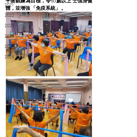
平衡鍛練為目標，令50歲以上 士強身健
2021
體，並增強 「免疫系統」 。
2022
2023
2024
2025
2026