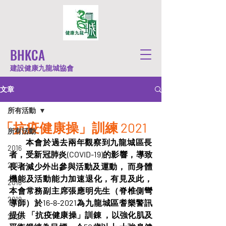
BHKCA
建設健康九龍城協會
文章
所有活動
「抗疫健康操」訓練 2021
所有活動
         本會於過去兩年觀察到九龍城區長
2016
者，受新冠肺炎(COVID-19)的影響，導致
2017
長者減少外出參與活動及運動， 而身體
機能及活動能力加速退化，有見及此，
2018
本會常務副主席張應明先生（脊椎側彎
2019
導師）於16-8-2021為九龍城區耆樂警訊
提供 「抗疫健康操」訓錬 ，以強化肌及
2020