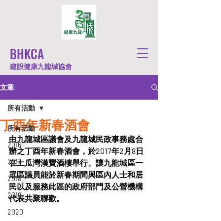
BHKCA
建設健康九龍城協會
文章
所有活動
丁酉年新春酒會
所有活動
由九龍城區議會及九龍城民政事務處合
2016
辦之丁酉年新春酒會，於2017年2月8日
2017
在土瓜灣漢寶酒樓舉行。讓九龍城區一
眾區議員能於新春期間與區內人士和居
2018
民以及服務此區的政府部門及公營機構
2019
代表共聚聯歡。
2020