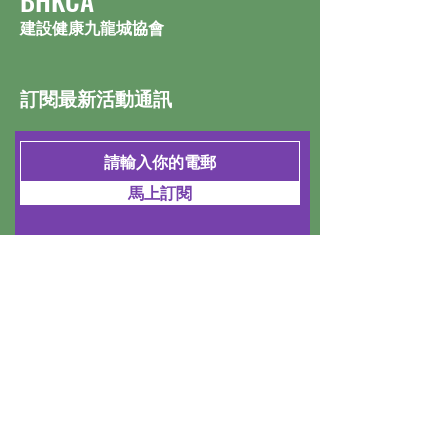
​BHKCA
建設健康九龍城協會
訂閱最新活動通訊
馬上訂閱
地址：
九龍土瓜灣下鄉道15-
19號地下
© 2023 by Microstyle Computer.