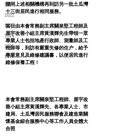
聯同上述相關機構再到訪另一批土瓜灣
2021
十三街居民進行相同服務。
2022
2023
當日由本會常務副主席關泉堅工程師及
屋宇改善小組主席黃漢輝先生帶領一眾
2024
專業人士包括地產行政師、測量師及工
2025
程師等，到訪有嚴重失修的住户，給予
專業意見及維修建議書，以便居民進行
2026
維修保養工程！
本會常務副主席關泉堅工程師、屋宇改
善小組主席黃漢輝先、各專業人士、市
建局、土瓜灣居民服務聯會及建造業關
懷基金綜合服務中心等工作人員全體大
合照