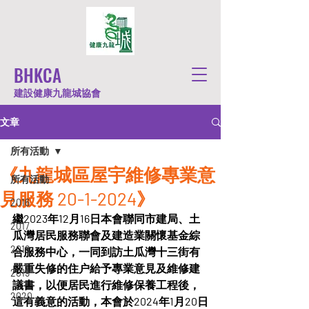
BHKCA
建設健康九龍城協會
文章
所有活動
《九龍城區屋宇維修專業意
所有活動
見服務 20-1-2024》
2016
繼2023年12月16日本會聯同市建局、土
2017
瓜灣居民服務聯會及建造業關懷基金綜
2018
合服務中心，一同到訪土瓜灣十三街有
嚴重失修的住户給予專業意見及維修建
2019
議書，以便居民進行維修保養工程後，
2020
這有義意的活動，本會於2024年1月20日