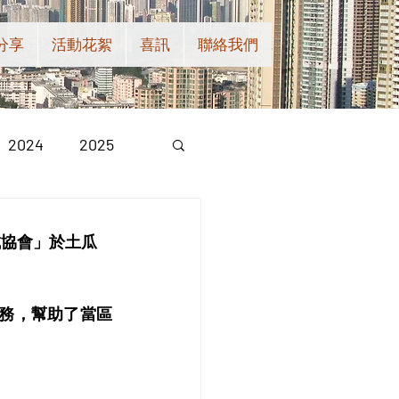
分享
活動花絮
喜訊
聯絡我們
2024
2025
龍城協會」於土瓜
見服務，幫助了當區