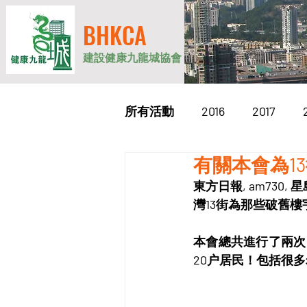
BHKCA
建設健康九龍城協會
所有活動
2016
2017
有關本會為1
2026
東方日報, am730
灣13街為那些破舊
本會總共進行了兩次（
20户居民！包括很