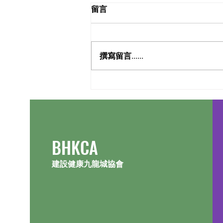
留言
撰寫留言......
​BHKCA
建設健康九龍城協會