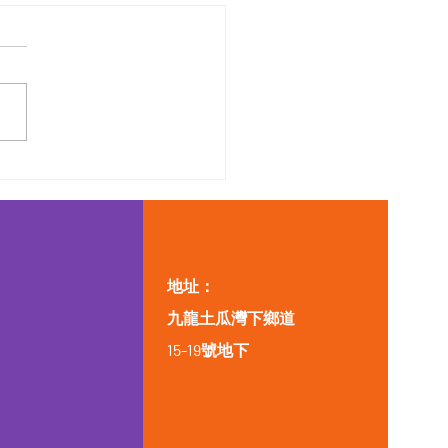
地址：
九龍土瓜灣下鄉道
15-19號地下