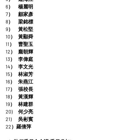
6）	楊麗明
7）	顧家彥
8）	梁銘標
9）	黃松堅
10）	黃顯舜
11）	曹聖玉
12）	龐朝輝
13）	李偉庭
14）	李文光
15）	林淑芳
16）	朱燕江
17）	張校長
18）	黃漢輝
19）	林建群
20)	何少亮
21)	吳彬賓
22）羅倩萍