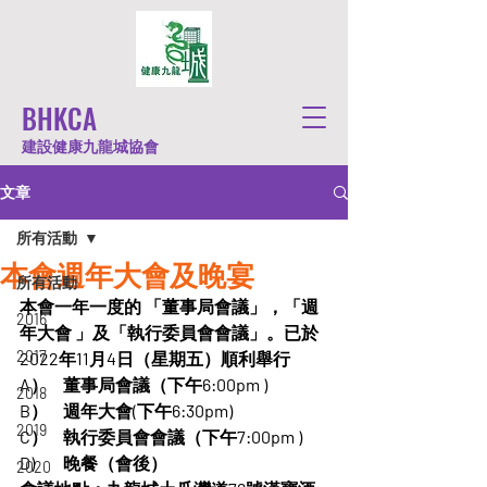
BHKCA
建設健康九龍城協會
文章
所有活動
本會週年大會及晚宴
所有活動
本會一年一度的 「董事局會議」，「週
2016
年大會 」及「執行委員會會議」。已於 
2017
2022年11月4日（星期五）順利舉行
A）	董事局會議（下午6:00pm )
2018
B）	週年大會(下午6:30pm)
2019
C）	執行委員會會議（下午7:00pm )
D)	晚餐（會後）
2020