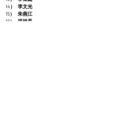
14）	李文光
15）	朱燕江
16）	張校長
17）	黃漢輝
18）	林建群
19）	吳彬賓
20）羅倩萍
留言
撰寫留言......