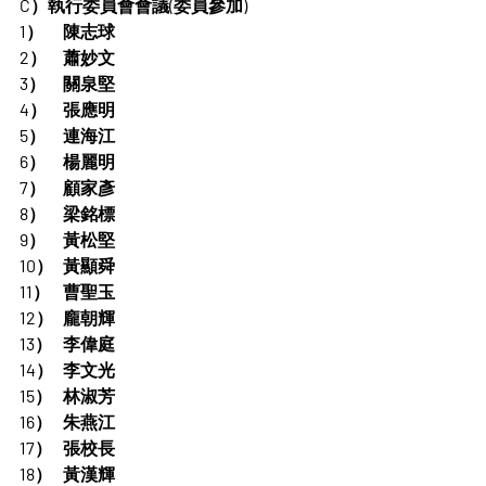
C）執行委員會會議(委員參加)
1）	陳志球
2）	蕭妙文
3）	關泉堅
4）	張應明
5）	連海江
6）	楊麗明
7）	顧家彥
8）	梁銘標
9）	黃松堅
10）	黃顯舜
11）	曹聖玉
12）	龐朝輝
13）	李偉庭
14）	李文光
15）	林淑芳
16）	朱燕江
17）	張校長
18）	黃漢輝