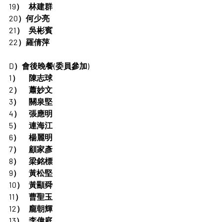
19）	林建群
20）何少亮
21）	吳彬賓
22）羅倩萍
D）會後晚餐(委員參加)
1）	陳志球
2）	蕭妙文
3）	關泉堅
4）	張應明
5）	連海江
6）	楊麗明
7）	顧家彥
8）	梁銘標
9）	黃松堅
10）	黃顯舜
11）	曹聖玉
12）	龐朝輝
13）	李偉庭