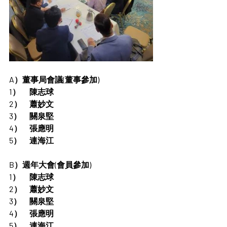
A）董事局會議(董事參加)
1）	陳志球
2）	蕭妙文
3）	關泉堅
4）	張應明
5）	連海江
B）週年大會(會員參加)
1）	陳志球
2）	蕭妙文
3）	關泉堅
4）	張應明
5）	連海江