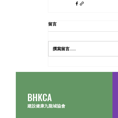
留言
撰寫留言......
​BHKCA
建設健康九龍城協會