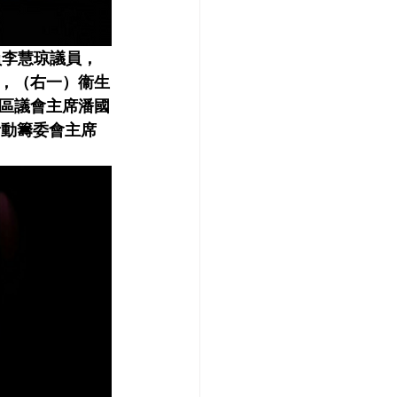
李慧琼議員， 
，（右一）衞生
區議會主席潘國
活動籌委會主席