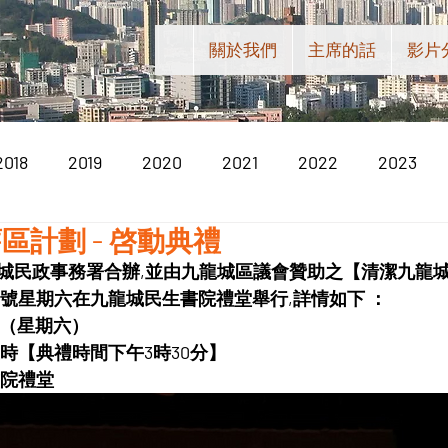
關於我們
主席的話
影片
2018
2019
2020
2021
2022
2023
區計劃 - 啓動典禮
城民政事務署合辦,並由九龍城區議會贊助之【清潔九龍城舊
2月3號星期六在九龍城民生書院禮堂舉行,詳情如下 ：
3日（星期六）
時【典禮時間下午3時30分】
書院禮堂