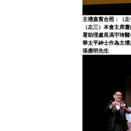
主禮嘉賓合照：（左
（左三）本會主席蕭
署助理處長馮宇琦醫
華太平紳士作為主禮嘉
張應明先生