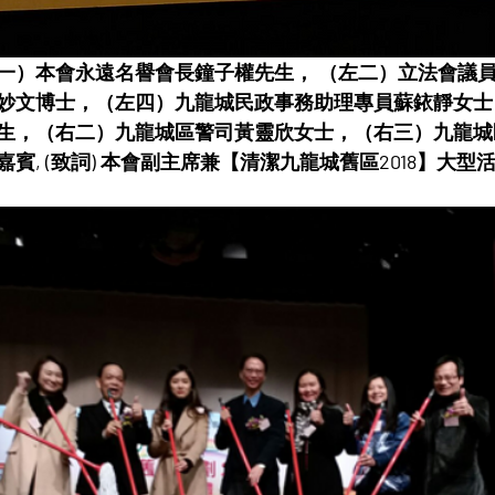
一）本會永遠名譽會長鐘子權先生， （左二）立法會議員
妙文博士，（左四）九龍城民政事務助理專員蘇銥靜女士
生，（右二）九龍城區警司黃靈欣女士，（右三）九龍城
賓, (致詞) 本會副主席兼【清潔九龍城舊區2018】大型