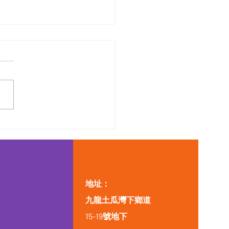
地址：
九龍土瓜灣下鄉道
15-19號地下