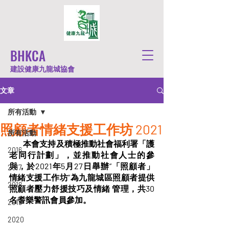
BHKCA
建設健康九龍城協會
文章
所有活動
照顧者情緒支援工作坊 2021
所有活動
         本會支持及積極推動社會福利署「護
2016
老同行計劃」，並推動社會人士的參
與，於2021年5月27日舉辦”「照顧者」
2017
情緒支援工作坊”為九龍城區照顧者提供
2018
照顧者壓力舒援技巧及情緒 管理，共30
名耆樂警訊會員參加。
2019
2020