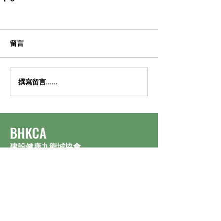
留言
撰寫留言......
​BHKCA
建設健康九龍城協會
訂閱最新活動通訊