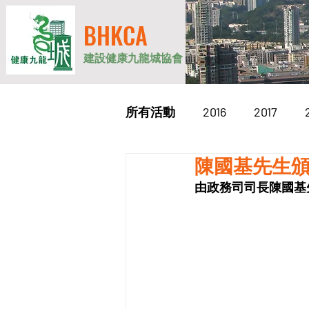
BHKCA
建設健康九龍城協會
所有活動
2016
2017
陳國基先生
2026
由政務司司長陳國基