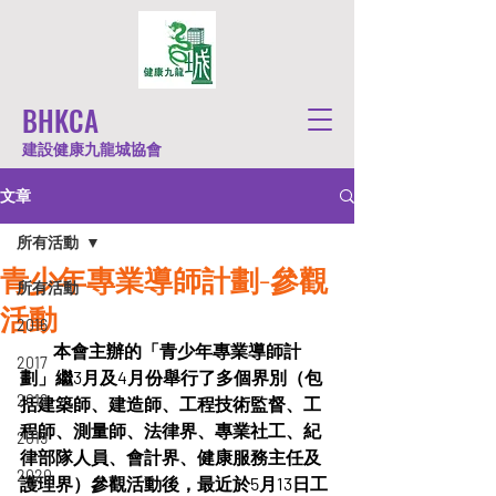
BHKCA
建設健康九龍城協會
文章
所有活動
青少年專業導師計劃-參觀
所有活動
活動
2016
          本會主辦的「青少年專業導師計
2017
劃」繼3月及4月份舉行了多個界別（包
2018
括建築師、建造師、工程技術監督、工
程師、測量師、法律界、專業社工、紀
2019
律部隊人員、會計界、健康服務主任及
2020
護理界）參觀活動後，最近於5月13日工