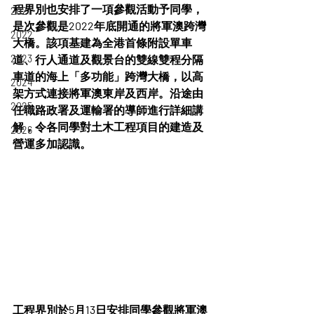
程界別也安排了一項參觀活動予同學，
2021
是次參觀是2022年底開通的將軍澳跨灣
2022
大橋。該項基建為全港首條附設單車
2023
道、行人通道及觀景台的雙線雙程分隔
車道的海上「多功能」跨灣大橋，以高
2024
架方式連接將軍澳東岸及西岸。沿途由
2025
任職路政署及運輸署的導師進行詳細講
解，令各同學對土木工程項目的建造及
2026
營運多加認識。
工程界別於5月13日安排同學參觀將軍澳