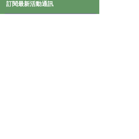
訂閱最新活動通訊
馬上訂閱
地址：
九龍土瓜灣下鄉道15-
19號地下
© 2023 by Microstyle Computer.