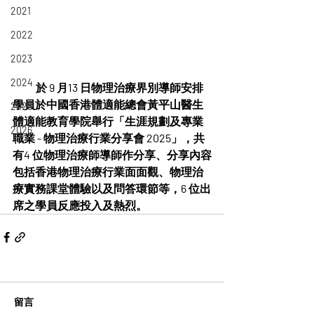
2021
2022
2023
2024
           於 9 月13 日物理治療界別導師安排
學員於中國香港體適能總會黃平山醫生
2025
體適能教育學院舉行「生涯規劃及專業
2026
職業 - 物理治療行業分享會 2025」，共
有4 位物理治療師導師作分享、分享內容
包括香港物理治療行業面面觀、物理治
療實務課堂體驗以及問答環節等，6 位出
席之學員反應投入及熱烈。
留言