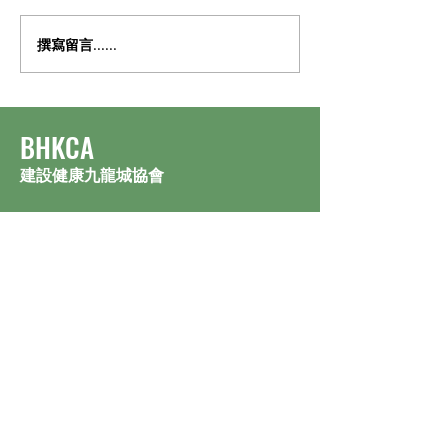
撰寫留言......
​BHKCA
建設健康九龍城協會
訂閱最新活動通訊
馬上訂閱
地址：