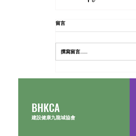
留言
撰寫留言......
​BHKCA
建設健康九龍城協會