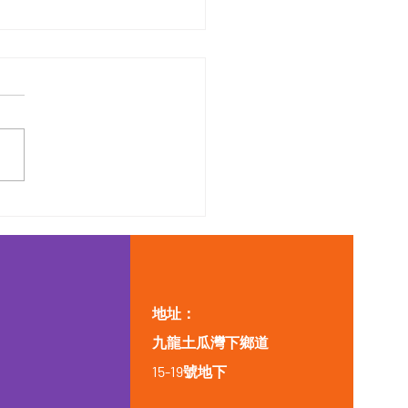
地址：
九龍土瓜灣下鄉道
15-19號地下