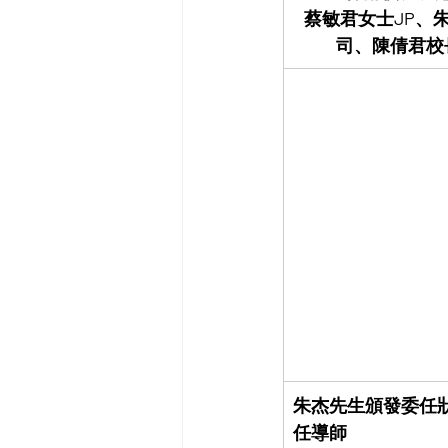
蔡敏君女士JP、
司、陳倩君校
朱杰先生頒發委任
任導師