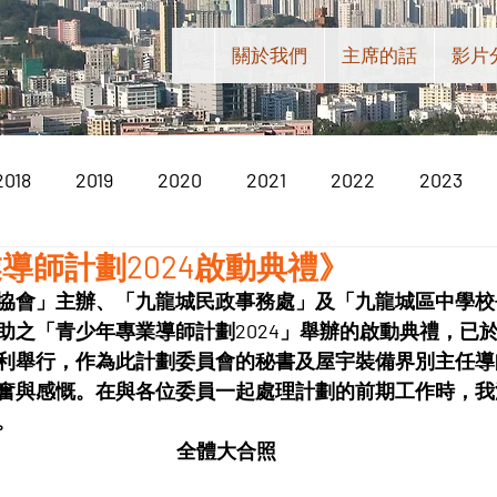
關於我們
主席的話
影片
2018
2019
2020
2021
2022
2023
導師計劃2024啟動典禮》
協會」主辦、「九龍城民政事務處」及「九龍城區中學校
之「青少年專業導師計劃2024」舉辦的啟動典禮，已於202
利舉行，作為此計劃委員會的秘書及屋宇裝備界別主任導
奮與感慨。在與各位委員一起處理計劃的前期工作時，我
。
全體大合照