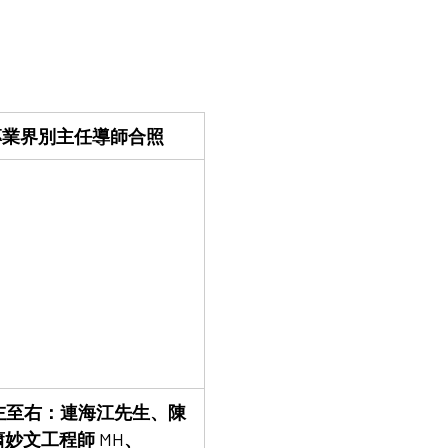
專業界別主任導師合照
由左至右：連海江先生、陳
妙文工程師 MH、