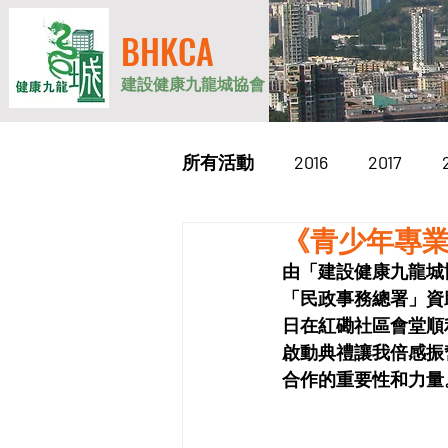
BHKCA
建設健康九龍城協會
所有活動
2016
2017
《青少年專業
2026
由「建設健康九龍城
「民政事務總署」資助
日在紅磡社區會堂順
啟動典禮讓我倍感振
合作的重要性和力量