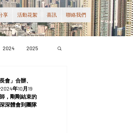
分享
活動花絮
喜訊
聯絡我們
2024
2025
長會」合辦、
4年10月19
師，剛剛結束的
深深體會到團隊