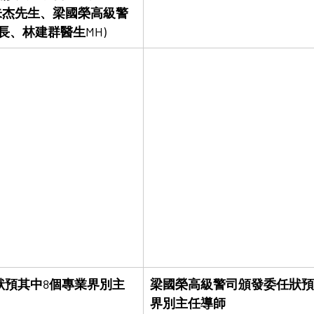
朱杰先生、梁國榮高級警
長、林建群醫生MH)
狀預其中8個專業界別主
梁國榮高級警司頒發委任狀預
界別主任導師