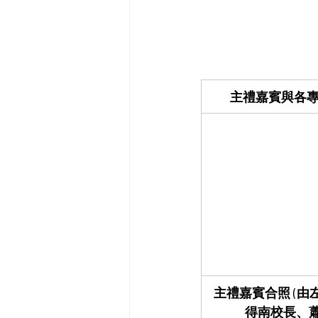
主禮嘉賓與各
主禮嘉賓合照 (
得南校長、蕭