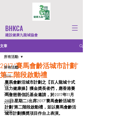
BHKCA
建設健康九龍城協會
文章
所有活動
2017 “賽馬會齡活城市計劃”
所有活動
第二階段啟動禮
2016
賽馬會齡活城市計劃之【百人龍城十式
2017
活力健康操】獲金奬長者們，應香港賽
2018
馬會慈善信託基金邀請，於2017年11月
28日(星期二) 出席2017“賽馬會齡活城市
2019
計劃”第二階段啟動禮，並以賽馬會齡活
2020
城市計劃獲奬項目作台上表演。