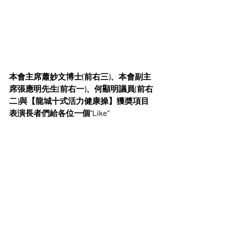
本會主席蕭妙文博士(前右三)、本會副主
席張應明先生(前右一)、何顯明議員(前右
二)
與
【
龍城十式活力健康操】獲奬項目
表演長者們給各位一個
”Like”