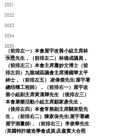
2021
2022
2023
2024
2025
（前排左一）本會屋宇改善小組主席林
2026
永恩先生，（前排左二）林德成議員，
（前排左三）本會主席蕭妙文博士（前
排左四）九龍城區議會主席潘國華太平
紳士，（前排左五） 凌偉傑先生(屋宇署
總结構工程師），（前排右一）屋宇改
善小組副主席黃漢輝先生 （後排左三）
本會康樂活動小組主席顧家彥先生，
（後排左四）本會常務副主席關泉堅先
生，（前排右二）陳家保先生(屋宇署總
屋宇測量師)，（前排右三）李俊華先生
(英國特許建造學會成員)及嘉賓大合照