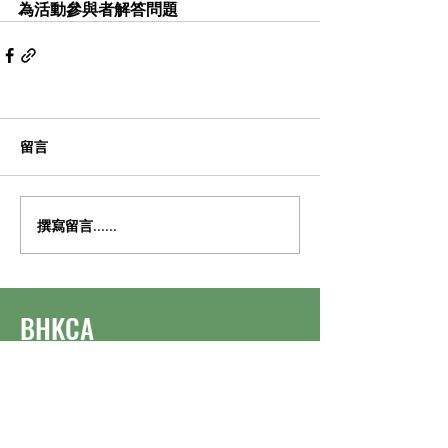
為活動參與者解答問題
留言
撰寫留言......
​BHKCA
建設健康九龍城協會
訂閱最新活動通訊