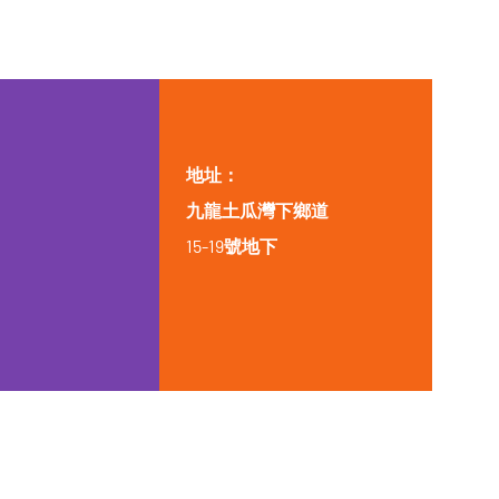
地址：
九龍土瓜灣下鄉道
15-19號地下