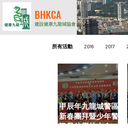
BHKCA
建設健康九龍城協會
所有活動
2016
2017
甲辰年九龍城警區
新春團拜暨少年警
訊最佳學校支會及