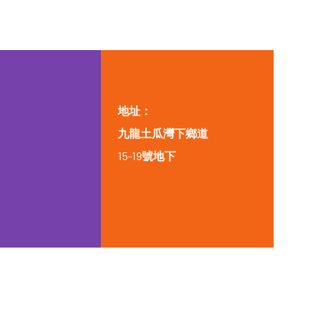
地址：
九龍土瓜灣下鄉道
15-19號地下