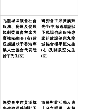
九龍城區議會社會
籌委會主席黃漢輝
服務、房屋及發展
先生(中)致送感謝狀
規劃委員會主席吳
予現場咨詢服務專
寶強先生MH (右) 致
家組建設健康九龍
送感謝狀予香港專
城協會楊學恒先生
業人士協會代表陸
(右)及關泉堅先生
晉宇先生(左)
(左)
籌委會主席黃漢輝
市民對此活動反應
先生致送感謝狀予
十分之踴躍，有超