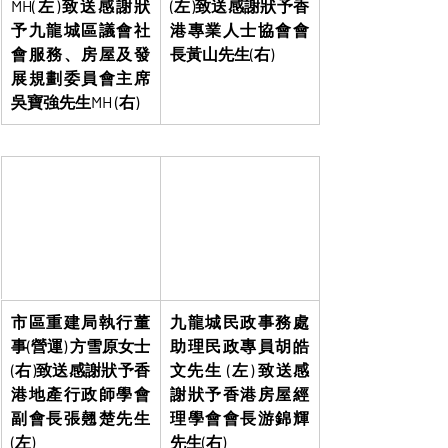
MH(左)致送感謝狀
(左)致送感謝狀予香
予九龍城區議會社
港專業人士協會會
會服務、房屋及發
長黃山先生(右)
展規劃委員會主席
吳寶強先生MH (右)
市區重建局執行董
九龍城民政事務處
事(營運) 方雪原女士
助理民政專員胡皓
(右)致送感謝狀予香
文先生 (左) 致送感
港地產行政師學會
謝狀予香港房屋經
副會長張翹楚先生
理學會會長游錦輝
(左)
先生(右)