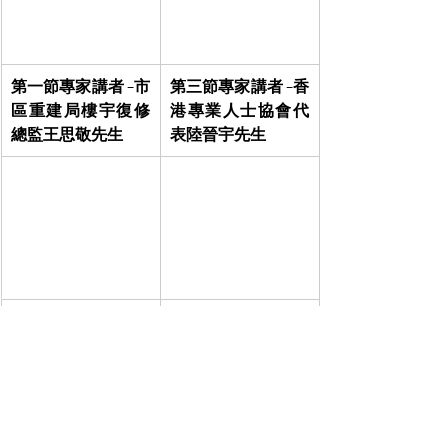
第一節專家講者 –市
第三節專家講者 –香
區重建局樓宇復修
港專業人士協會代
總監王思敬先生
表陸晉宇先生
第二節專家講者 –香
各講者於演講後，
港地產行政師學會
在答問環節，市民
代表李海達先生
也踴躍發言及提問, 
各講者也一一回答
市民的提問