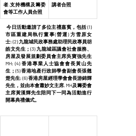
者,支持機構及籌委
講者合照
會等工作人員合照
 今日活動邀請了多位主禮嘉賓，包括 (1) 
市區重建局執行董事(營運) 方雪原女
士; (2) 九龍城民政事務處助理民政專員胡
皓文先生；(3) 九龍城區議會社會服務、
房屋及發展規劃委員會主席吳寶強先生
MH; (4) 香港專業人士協會會長黃山先
生；(5) 香港地產行政師學會副會長張翹
楚先生; (6) 香港房屋經理學會會長游錦輝
先生，並由本會蕭妙文主席, MH及籌委會
主席黃漢輝先生陪同下一同為活動進行
開幕典禮儀式。