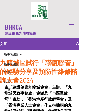
BHKCA
建設健康九龍城協會
文章
所有活動
九龍城區試行「聯廈聯管」
所有活動
的經驗分享及預防性維修諮
2016
詢大會2024
2017
由「建設健康九龍城協會」主辦、「九
2018
龍城民政事務處」協辦及「市區重建
2019
局」資助，「香港地產行政師學會」及
「香港專業人士協會」作支持機構的九
2020
龍城區試行「聯廈聯管」的經驗分享及