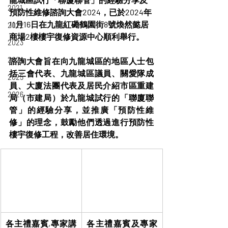
2021
預防性維修諮詢大會2024，已於2024年
11月16日在九龍紅磡鶴園街8號煥然懿居
2022
商場2樓樓宇復修資源中心順利舉行。
2023
2024
諮詢大會旨在向九龍城區的地區人士包
括三會代表、九龍城區議員、關愛隊成
2025
員、大廈法團代表及居民介紹市區重建
2026
局（市建局）於九龍城試行的「聯廈聯
管」的經驗分享，並推廣「預防性維
修」的理念，鼓勵他們透過進行預防性
樓宇復修工程，改善居住環境。
各主禮嘉賓,專家講
各主禮嘉賓及專家