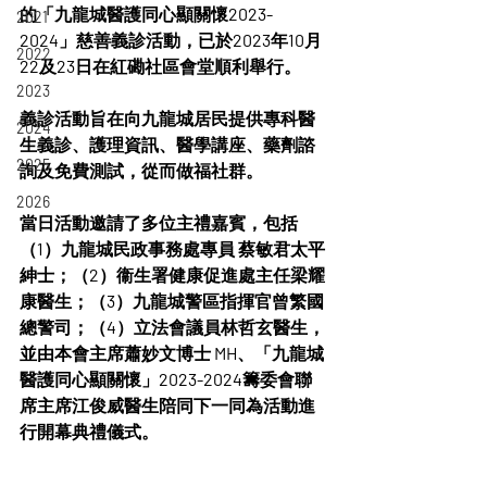
的「九龍城醫護同心顯關懷2023-
2021
2024」慈善義診活動，已於2023年10月
2022
22及23日在紅磡社區會堂順利舉行。
2023
義診活動旨在向九龍城居民提供專科醫
2024
生義診、護理資訊、醫學講座、藥劑諮
2025
詢及免費測試，從而做福社群。
2026
當日活動邀請了多位主禮嘉賓，包括
（1）九龍城民政事務處專員 蔡敏君太平
紳士；（2）衞生署健康促進處主任梁耀
康醫生；（3）九龍城警區指揮官曾繁國
總警司；（4）立法會議員林哲玄醫生，
並由本會主席蕭妙文博士 MH、「九龍城
醫護同心顯關懷」2023-2024籌委會聯
席主席江俊威醫生陪同下一同為活動進
行開幕典禮儀式。