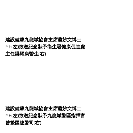
建設健康九龍城協會主席蕭妙文博士
MH(左)致送紀念狀予衞生署健康促進處
主任梁耀康醫生(右)
建設健康九龍城協會主席蕭妙文博士
MH(左)致送紀念狀予九龍城警區指揮官
曾繁國總警司(右)