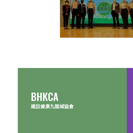
“Project Seed" 招籽計劃
​BHKCA
建設健康九龍城協會