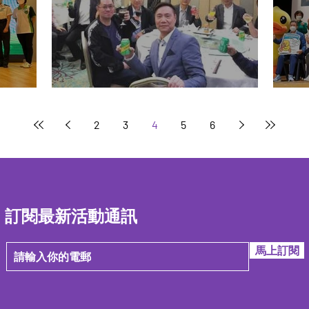
本會週年大會及晚宴
全民
2
3
4
5
6
訂閱最新活動通訊
馬上訂閱