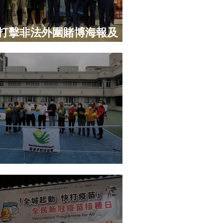
打擊非法外圍賭博海報及
張
融體育你我他」系列活動