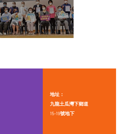
新冠疫苗接種日
地址：
九龍土瓜灣下鄉道
15-19號地下