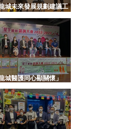
龍城未來發展規劃建議工
龍城醫護同心顯關懷」