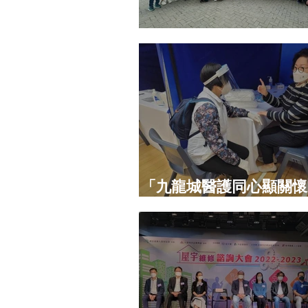
青少年專業導師計劃-參
「九龍城醫護同⼼顯關懷
2022