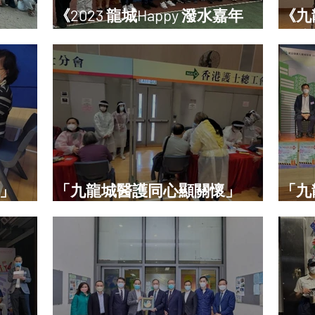
《2023 龍城Happy 潑水嘉年
《九
觀活動
華》
作坊
」
「九龍城醫護同心顯關懷」
「九
2022
2022