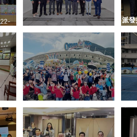
派發
2-
參觀「香港都會大學」
傳單
海洋公園同樂日
「共